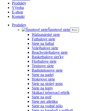
Produkty
Výroba
E-shop
Kontakt
Produkty
Športové siete
+
—
Hádzanárské siete
Futbalove siete
Siete na futbal
Volejbalove siete
Beachvolejbalove siete
Basketbalove sieťky
Florbalove siete
Tenisove siete
Badmintonove siete
Siete na padel
Hokejove siete
Siete na stolný tenis
Siete na lopty
Skákací trénovací rebrík
Siete na golf
Siete pre atletiku
Siete na vodné pólo
Siete na baseball a softball