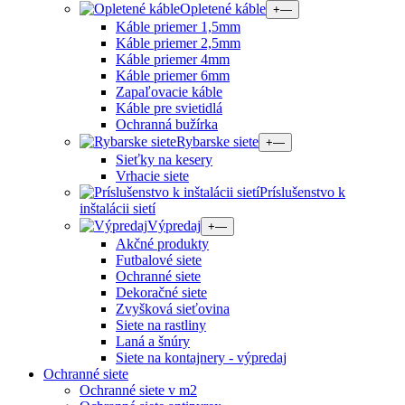
Opletené káble
+
—
Káble priemer 1,5mm
Káble priemer 2,5mm
Káble priemer 4mm
Káble priemer 6mm
Zapaľovacie káble
Káble pre svietidlá
Ochranná bužírka
Rybarske siete
+
—
Sieťky na kesery
Vrhacie siete
Príslušenstvo k
inštalácii sietí
Výpredaj
+
—
Akčné produkty
Futbalové siete
Ochranné siete
Dekoračné siete
Zvyšková sieťovina
Siete na rastliny
Laná a šnúry
Siete na kontajnery - výpredaj
Ochranné siete
Ochranné siete v m2