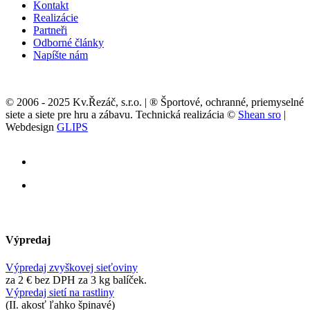
Kontakt
Realizácie
Partneři
Odborné články
Napíšte nám
© 2006 - 2025 Kv.Řezáč, s.r.o. | ® Športové, ochranné, priemyselné
siete a siete pre hru a zábavu. Technická realizácia ©
Shean sro
|
Webdesign
GLIPS
Výpredaj
Výpredaj zvyškovej sieťoviny
za 2 € bez DPH za 3 kg balíček.
Výpredaj sietí na rastliny
(II. akosť ľahko špinavé)