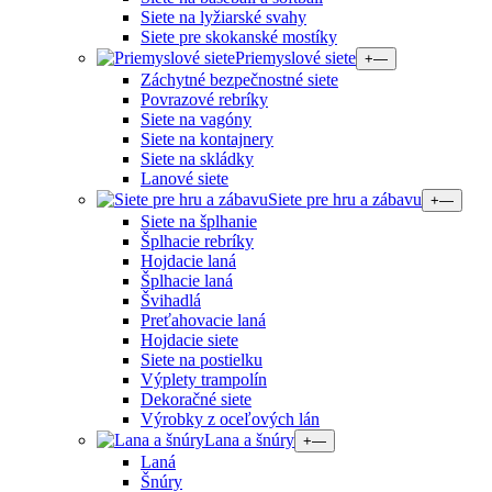
Siete na lyžiarské svahy
Siete pre skokanské mostíky
Priemyslové siete
+
—
Záchytné bezpečnostné siete
Povrazové rebríky
Siete na vagóny
Siete na kontajnery
Siete na skládky
Lanové siete
Siete pre hru a zábavu
+
—
Siete na šplhanie
Šplhacie rebríky
Hojdacie laná
Šplhacie laná
Švihadlá
Preťahovacie laná
Hojdacie siete
Siete na postielku
Výplety trampolín
Dekoračné siete
Výrobky z oceľových lán
Lana a šnúry
+
—
Laná
Šnúry