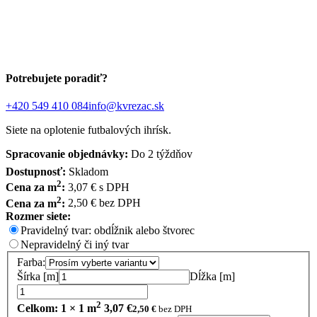
Potrebujete poradiť?
+420 549 410 084
info@kvrezac.sk
Siete na oplotenie futbalových ihrísk.
Spracovanie objednávky:
Do 2 týždňov
Dostupnosť:
Skladom
2
Cena za m
:
3,07 € s DPH
2
Cena za m
:
2,50 € bez DPH
Rozmer siete:
Pravidelný tvar: obdĺžnik alebo štvorec
Nepravidelný či iný tvar
Farba:
Šírka [m]
Dĺžka [m]
2
Celkom:
1
×
1
m
3,07
€
2,50
€
bez DPH