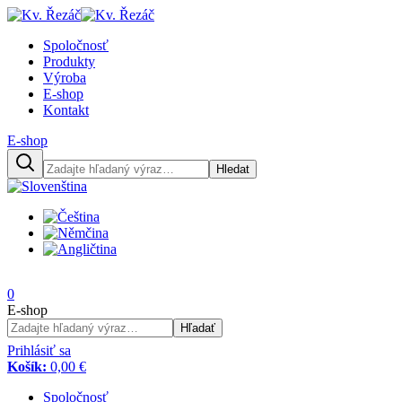
Spoločnosť
Produkty
Výroba
E-shop
Kontakt
E-shop
Hledat
0
E-shop
Hľadať
Prihlásiť sa
Košík:
0,00 €
Spoločnosť