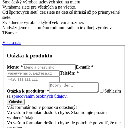
Sme český výrobca uzlových sietí na mieru.
Vyrábame siete pre všetkých a na všetko.
Od športových sietí, cez siete na detské ihriská až po priemyselné
siete.
Zvládneme vyrobiť akýkoľvek tvar a rozmer.
Nadväzujeme na storočnú rodinnú tradíciu textilnej výroby v
Tišnove
Viac o nás
Otázka k produktu
Meno: *
E-mail: *
Telefón: *
Otázka k produktu: *
Súhlasím
sa
spracovaním osobných údajov
.
Odoslať
Váš formulár bol v poriadku odoslaný!
Vo vašom formulári došlo k chybe. Skontrolujte prosím
vyplnené údaje.
Vo vašom formulári došlo k chybe. Je potrebné potvrdiť, že nie
ste robot.