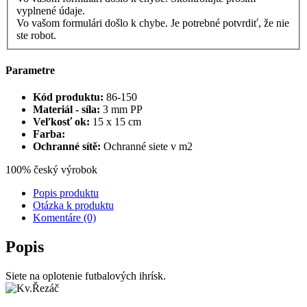
vyplnené údaje.
Vo vašom formulári došlo k chybe. Je potrebné potvrdiť, že nie
ste robot.
Parametre
Kód produktu:
86-150
Materiál - síla:
3 mm PP
Veľkosť ok:
15 x 15 cm
Farba:
Ochranné sítě:
Ochranné siete v m2
100% český výrobok
Popis produktu
Otázka k produktu
Komentáre (0)
Popis
Siete na oplotenie futbalových ihrísk.