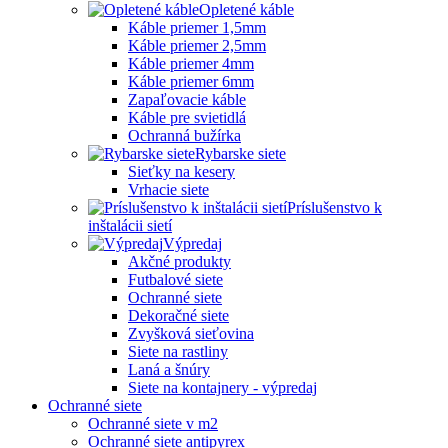
Opletené káble
Káble priemer 1,5mm
Káble priemer 2,5mm
Káble priemer 4mm
Káble priemer 6mm
Zapaľovacie káble
Káble pre svietidlá
Ochranná bužírka
Rybarske siete
Sieťky na kesery
Vrhacie siete
Príslušenstvo k
inštalácii sietí
Výpredaj
Akčné produkty
Futbalové siete
Ochranné siete
Dekoračné siete
Zvyšková sieťovina
Siete na rastliny
Laná a šnúry
Siete na kontajnery - výpredaj
Ochranné siete
Ochranné siete v m2
Ochranné siete antipyrex