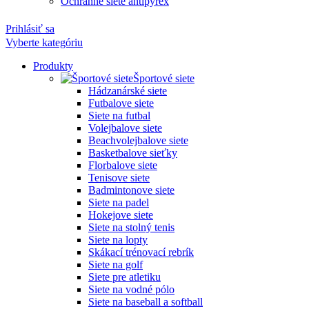
Ochranné siete antipyrex
Prihlásiť sa
Vyberte kategóriu
Produkty
Športové siete
Hádzanárské siete
Futbalove siete
Siete na futbal
Volejbalove siete
Beachvolejbalove siete
Basketbalove sieťky
Florbalove siete
Tenisove siete
Badmintonove siete
Siete na padel
Hokejove siete
Siete na stolný tenis
Siete na lopty
Skákací trénovací rebrík
Siete na golf
Siete pre atletiku
Siete na vodné pólo
Siete na baseball a softball