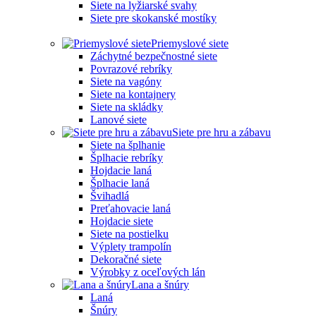
Siete na lyžiarské svahy
Siete pre skokanské mostíky
Priemyslové siete
Záchytné bezpečnostné siete
Povrazové rebríky
Siete na vagóny
Siete na kontajnery
Siete na skládky
Lanové siete
Siete pre hru a zábavu
Siete na šplhanie
Šplhacie rebríky
Hojdacie laná
Šplhacie laná
Švihadlá
Preťahovacie laná
Hojdacie siete
Siete na postielku
Výplety trampolín
Dekoračné siete
Výrobky z oceľových lán
Lana a šnúry
Laná
Šnúry