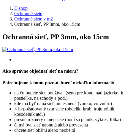
E-shop
Ochranné siete
Ochranné siete v m2
Ochranná sieť, PP 3mm, oko 15cm
Ochranná sieť, PP 3mm, oko 15cm
Ako správne objednať sieť na mieru?
Potrebujeme k tomu poznať hneď niekoľko informácií:
na čo budete sieť používať (seno pre kone, nad jazierko, k
postieľke, na schody a pod.)
kde má byť daná sieť umiestnená (vonku, vo vnútri)
< li>požadovaný tvar siete (obdelík, kruh, trojuholník,
kosodelník atď.)
presné rozmery danej siete (hodí sa plánik, výkres, fotka)
či má byť sieť napnutá alebo prevesená
chcete sieť obšitú alebo neobšitú