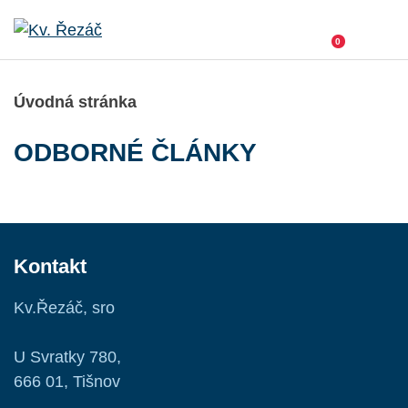
0
Úvodná stránka
ODBORNÉ ČLÁNKY
Kontakt
Kv.Řezáč, sro
U Svratky 780,
666 01, Tišnov